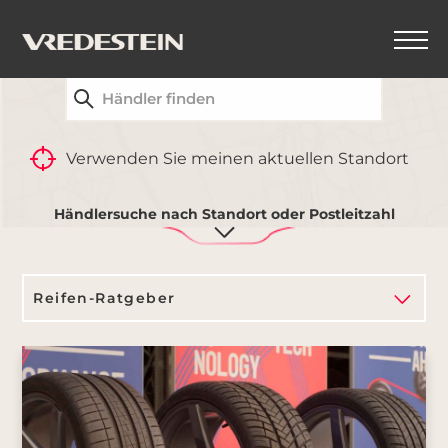
FINDEN SIE IHREN NÄCHSTGELEGENEN
VREDESTEIN-HÄNDLER
ZURÜCK
Verwenden Sie meinen aktuellen Standort
Reifen-Ratgeber
Händlersuche nach Standort oder Postleitzahl
Reifen-Ratgeber