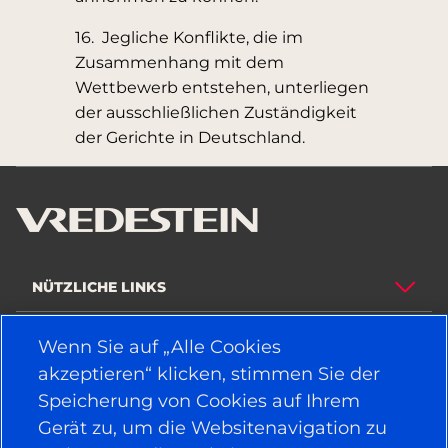
16. Jegliche Konflikte, die im
Zusammenhang mit dem
Wettbewerb entstehen, unterliegen
der ausschließlichen Zuständigkeit
der Gerichte in Deutschland.
NÜTZLICHE LINKS
FAHRZEUGTYP
Wenn Sie auf „Alle Cookies
akzeptieren“ klicken, stimmen Sie der
POLITIK
Speicherung von Cookies auf Ihrem
Gerät zu, um die Websitenavigation zu
UNTERNEHMEN