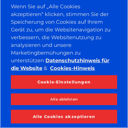
Wenn Sie auf „Alle Cookies
akzeptieren“ klicken, stimmen Sie der
Speicherung von Cookies auf Ihrem
BLEIBEN SIE IN VERBINDUNG
Facebook
YouTube
Gerät zu, um die Websitenavigation zu
verbessern, die Websitenutzung zu
Instagram
LinkedIn
analysieren und unsere
Marketingbemühungen zu
© 2026 APOLLO TYRES LTD
ALLE RECHTE VORBEHALTEN
unterstützen
Datenschutzhinweis für
die Website
&
Cookies-Hinweis
Cookie-Einstellungen
Alle ablehnen
Alle Cookies akzeptieren