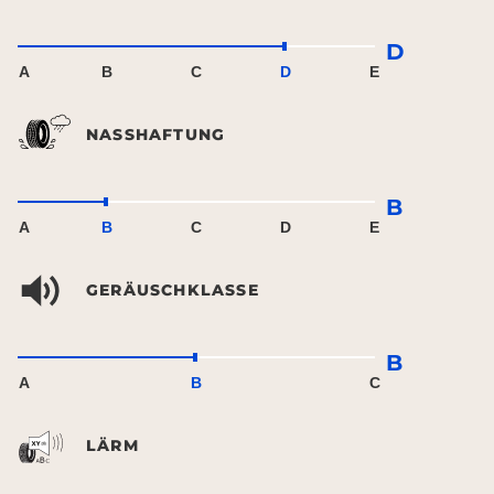
D
A
B
C
D
E
NASSHAFTUNG
B
A
B
C
D
E
GERÄUSCHKLASSE
B
A
B
C
LÄRM