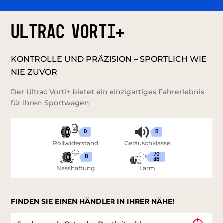
ULTRAC VORTI+
KONTROLLE UND PRÄZISION – SPORTLICH WIE
NIE ZUVOR
Der Ultrac Vorti+ bietet ein einzigartiges Fahrerlebnis
für Ihren Sportwagen
D
B
Rollwiderstand
Geräuschklasse
70
B
dB
Nasshaftung
Lärm
FINDEN SIE EINEN HÄNDLER IN IHRER NÄHE!