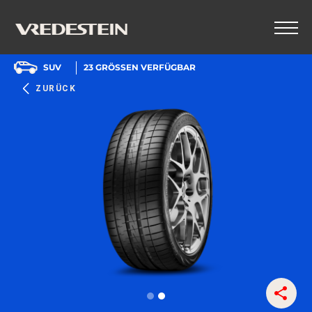
SUV
23
GRÖSSEN VERFÜGBAR
ZURÜCK