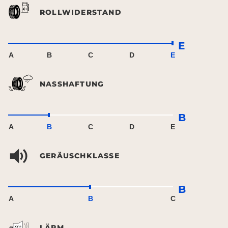
ROLLWIDERSTAND
E
A
B
C
D
E
NASSHAFTUNG
B
A
B
C
D
E
GERÄUSCHKLASSE
B
A
B
C
LÄRM