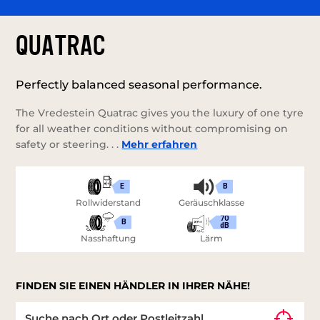
QUATRAC
Perfectly balanced seasonal performance.
The Vredestein Quatrac gives you the luxury of one tyre
for all weather conditions without compromising on
safety or steering. . .
Mehr erfahren
E
B
Rollwiderstand
Geräuschklasse
70
B
dB
Nasshaftung
Lärm
FINDEN SIE EINEN HÄNDLER IN IHRER NÄHE!