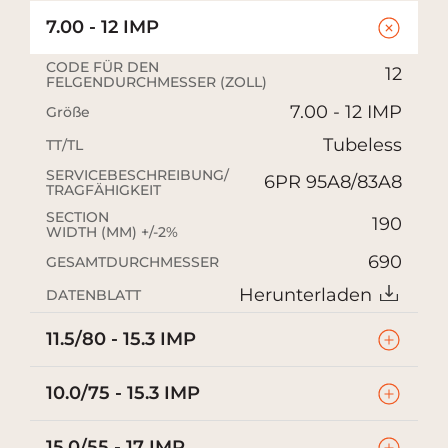
7.00 - 12 IMP
CODE FÜR DEN
12
FELGENDURCHMESSER (ZOLL)
7.00 - 12 IMP
Größe
Tubeless
TT/TL
SERVICEBESCHREIBUNG/
6PR 95A8/83A8
TRAGFÄHIGKEIT
SECTION
190
WIDTH (MM) +/-2%
690
GESAMTDURCHMESSER
Herunterladen
DATENBLATT
11.5/80 - 15.3 IMP
10.0/75 - 15.3 IMP
15.0/55 - 17 IMP