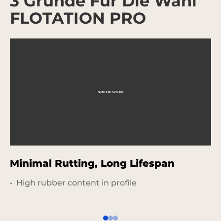
3 Gründe Für Die Wahl
FLOTATION PRO
Minimal Rutting, Long Lifespan
G
C
High rubber content in profile