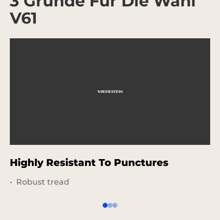
3 Gründe Für Die Wahl
V61
Highly Resistant To Punctures
L
Robust tread